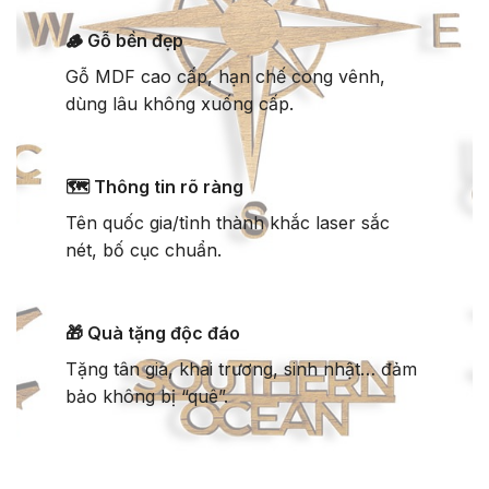
🪵 Gỗ bền đẹp
Gỗ MDF cao cấp, hạn chế cong vênh,
dùng lâu không xuống cấp.
🗺️ Thông tin rõ ràng
Tên quốc gia/tỉnh thành khắc laser sắc
nét, bố cục chuẩn.
🎁 Quà tặng độc đáo
Tặng tân gia, khai trương, sinh nhật… đảm
bảo không bị “quê”.