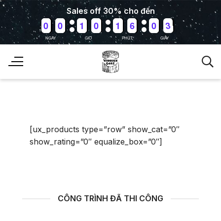
Bỏ
Sales off 30% cho đến
qua
9
9
0
0
9
9
0
0
0
0
1
1
9
9
0
0
0
0
1
1
0
0
6
6
9
9
0
0
3
2
3
nội
NGÀY
GIỜ
PHÚT
GIÂY
dung
[ux_products type=”row” show_cat=”0″
show_rating=”0″ equalize_box=”0″]
CÔNG TRÌNH ĐÃ THI CÔNG